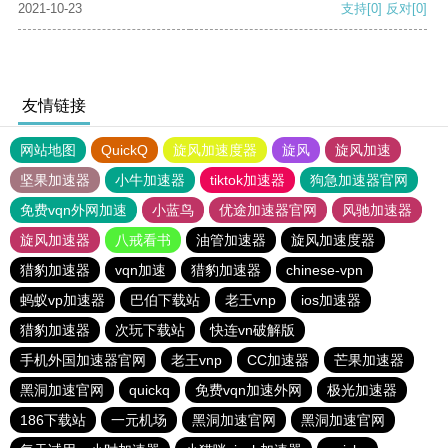
2021-10-23
支持
[0]
反对
[0]
友情链接
网站地图
QuickQ
旋风加速度器
旋风
旋风加速
坚果加速器
小牛加速器
tiktok加速器
狗急加速器官网
免费vqn外网加速
小蓝鸟
优途加速器官网
风驰加速器
旋风加速器
八戒看书
油管加速器
旋风加速度器
猎豹加速器
vqn加速
猎豹加速器
chinese-vpn
蚂蚁vp加速器
巴伯下载站
老王vnp
ios加速器
猎豹加速器
次玩下载站
快连vn破解版
手机外国加速器官网
老王vnp
CC加速器
芒果加速器
黑洞加速官网
quickq
免费vqn加速外网
极光加速器
186下载站
一元机场
黑洞加速官网
黑洞加速官网