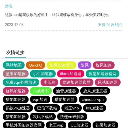
游客
这款app是我娱乐的好帮手，让我能够放松身心，享受美好时光。
2023-12-08
支持
[0]
反对
[0]
友情链接
网站地图
QuickQ
旋风加速度器
旋风
旋风加速
坚果加速器
小牛加速器
tiktok加速器
狗急加速器官网
免费vqn外网加速
小蓝鸟
优途加速器官网
风驰加速器
旋风加速器
八戒看书
油管加速器
旋风加速度器
猎豹加速器
vqn加速
猎豹加速器
chinese-vpn
蚂蚁vp加速器
巴伯下载站
老王vnp
ios加速器
猎豹加速器
次玩下载站
快连vn破解版
手机外国加速器官网
老王vnp
CC加速器
芒果加速器