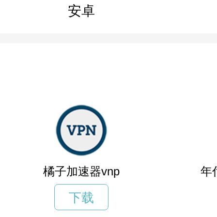
安卓
橘子加速器vnp
年
下载