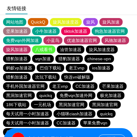
友情链接
网站地图
QuickQ
旋风加速度器
旋风
旋风加速
坚果加速器
小牛加速器
tiktok加速器
狗急加速器官网
免费vqn外网加速
小蓝鸟
优途加速器官网
风驰加速器
旋风加速器
八戒看书
油管加速器
旋风加速度器
猎豹加速器
vqn加速
猎豹加速器
chinese-vpn
蚂蚁vp加速器
巴伯下载站
老王vnp
ios加速器
猎豹加速器
次玩下载站
快连vn破解版
手机外国加速器官网
老王vnp
CC加速器
芒果加速器
黑洞加速官网
quickq
免费vqn加速外网
极光加速器
186下载站
一元机场
黑洞加速官网
黑洞加速官网
每天试用一小时加速器
小猫咪ciash加速器
quickq
每天试用一小时加速器
CC加速器
苹果免费vqn
老王vnp
胜春下载站
186下载站