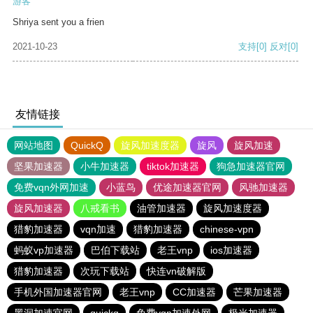
游客
Shriya sent you a frien
2021-10-23
支持
[0]
反对
[0]
友情链接
网站地图
QuickQ
旋风加速度器
旋风
旋风加速
坚果加速器
小牛加速器
tiktok加速器
狗急加速器官网
免费vqn外网加速
小蓝鸟
优途加速器官网
风驰加速器
旋风加速器
八戒看书
油管加速器
旋风加速度器
猎豹加速器
vqn加速
猎豹加速器
chinese-vpn
蚂蚁vp加速器
巴伯下载站
老王vnp
ios加速器
猎豹加速器
次玩下载站
快连vn破解版
手机外国加速器官网
老王vnp
CC加速器
芒果加速器