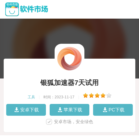
银狐加速器7天试用
工具
|
时间：2023-11-17
|
安卓下载
苹果下载
PC下载
安卓市场，安全绿色