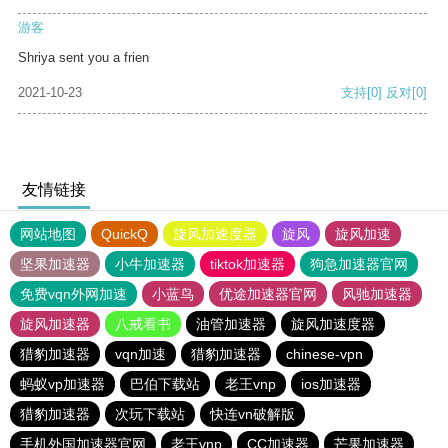
游客
Shriya sent you a frien
2021-10-23
支持
[0]
反对
[0]
友情链接
网站地图
QuickQ
旋风加速度器
旋风
旋风加速
坚果加速器
小牛加速器
tiktok加速器
狗急加速器官网
免费vqn外网加速
小蓝鸟
优途加速器官网
风驰加速器
旋风加速器
八戒看书
油管加速器
旋风加速度器
猎豹加速器
vqn加速
猎豹加速器
chinese-vpn
蚂蚁vp加速器
巴伯下载站
老王vnp
ios加速器
猎豹加速器
次玩下载站
快连vn破解版
手机外国加速器官网
老王vnp
CC加速器
芒果加速器