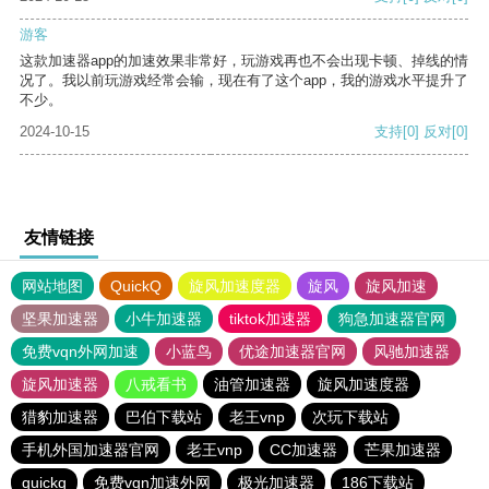
游客
这款加速器app的加速效果非常好，玩游戏再也不会出现卡顿、掉线的情
况了。我以前玩游戏经常会输，现在有了这个app，我的游戏水平提升了
不少。
2024-10-15
支持
[0]
反对
[0]
友情链接
网站地图
QuickQ
旋风加速度器
旋风
旋风加速
坚果加速器
小牛加速器
tiktok加速器
狗急加速器官网
免费vqn外网加速
小蓝鸟
优途加速器官网
风驰加速器
旋风加速器
八戒看书
油管加速器
旋风加速度器
猎豹加速器
巴伯下载站
老王vnp
次玩下载站
手机外国加速器官网
老王vnp
CC加速器
芒果加速器
quickq
免费vqn加速外网
极光加速器
186下载站