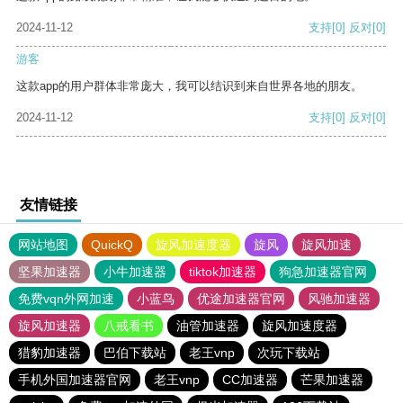
2024-11-12
支持
[0]
反对
[0]
游客
这款app的用户群体非常庞大，我可以结识到来自世界各地的朋友。
2024-11-12
支持
[0]
反对
[0]
友情链接
网站地图
QuickQ
旋风加速度器
旋风
旋风加速
坚果加速器
小牛加速器
tiktok加速器
狗急加速器官网
免费vqn外网加速
小蓝鸟
优途加速器官网
风驰加速器
旋风加速器
八戒看书
油管加速器
旋风加速度器
猎豹加速器
巴伯下载站
老王vnp
次玩下载站
手机外国加速器官网
老王vnp
CC加速器
芒果加速器