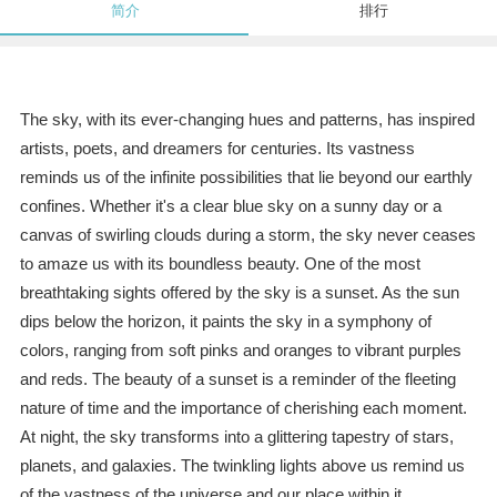
简介
排行
The sky, with its ever-changing hues and patterns, has inspired
artists, poets, and dreamers for centuries. Its vastness
reminds us of the infinite possibilities that lie beyond our earthly
confines. Whether it's a clear blue sky on a sunny day or a
canvas of swirling clouds during a storm, the sky never ceases
to amaze us with its boundless beauty. One of the most
breathtaking sights offered by the sky is a sunset. As the sun
dips below the horizon, it paints the sky in a symphony of
colors, ranging from soft pinks and oranges to vibrant purples
and reds. The beauty of a sunset is a reminder of the fleeting
nature of time and the importance of cherishing each moment.
At night, the sky transforms into a glittering tapestry of stars,
planets, and galaxies. The twinkling lights above us remind us
of the vastness of the universe and our place within it.