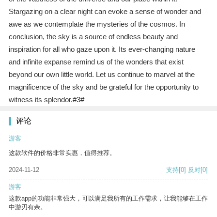
Stargazing on a clear night can evoke a sense of wonder and
awe as we contemplate the mysteries of the cosmos. In
conclusion, the sky is a source of endless beauty and
inspiration for all who gaze upon it. Its ever-changing nature
and infinite expanse remind us of the wonders that exist
beyond our own little world. Let us continue to marvel at the
magnificence of the sky and be grateful for the opportunity to
witness its splendor.#3#
评论
游客
这款软件的价格非常实惠，值得推荐。
2024-11-12
支持
[0]
反对
[0]
游客
这款app的功能非常强大，可以满足我所有的工作需求，让我能够在工作
中游刃有余。