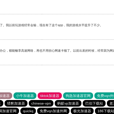
了。我以前玩游戏经常会输，现在有了这个app，我的游戏水平提升了不少。
作办公，都能畅享高速网络，再也不用担心网速卡顿了。以前出差的时候，经常因为网
加速器
小牛加速器
tiktok加速器
狗急加速器官网
免费vqn
速
猎豹加速器
chinese-vpn
蚂蚁vp加速器
巴伯下载站
老
洞加速官网
quickq
免费vqn加速外网
极光加速器
186下载