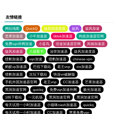
友情链接
网站地图
QuickQ
旋风加速度器
旋风
旋风加速
坚果加速器
小牛加速器
tiktok加速器
狗急加速器官网
免费vqn外网加速
小蓝鸟
优途加速器官网
风驰加速器
旋风加速器
八戒看书
油管加速器
旋风加速度器
猎豹加速器
vqn加速
猎豹加速器
chinese-vpn
蚂蚁vp加速器
巴伯下载站
老王vnp
ios加速器
猎豹加速器
次玩下载站
快连vn破解版
手机外国加速器官网
老王vnp
CC加速器
芒果加速器
黑洞加速官网
quickq
免费vqn加速外网
极光加速器
186下载站
一元机场
黑洞加速官网
黑洞加速官网
每天试用一小时加速器
小猫咪ciash加速器
quickq
每天试用一小时加速器
CC加速器
苹果免费vqn