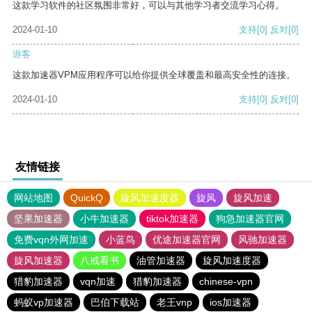
这款学习软件的社区氛围非常好，可以与其他学习者交流学习心得。
2024-01-10
支持
[0]
反对
[0]
游客
这款加速器VPM应用程序可以给你提供全球覆盖和最高安全性的连接。
2024-01-10
支持
[0]
反对
[0]
友情链接
网站地图
QuickQ
旋风加速度器
旋风
旋风加速
坚果加速器
小牛加速器
tiktok加速器
狗急加速器官网
免费vqn外网加速
小蓝鸟
优途加速器官网
风驰加速器
旋风加速器
八戒看书
油管加速器
旋风加速度器
猎豹加速器
vqn加速
猎豹加速器
chinese-vpn
蚂蚁vp加速器
巴伯下载站
老王vnp
ios加速器