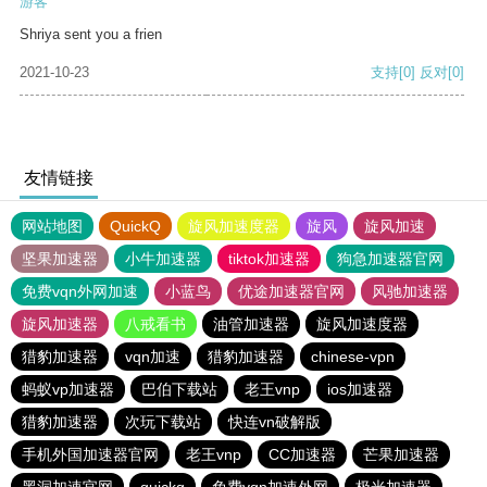
游客
Shriya sent you a frien
2021-10-23
支持
[0]
反对
[0]
友情链接
网站地图
QuickQ
旋风加速度器
旋风
旋风加速
坚果加速器
小牛加速器
tiktok加速器
狗急加速器官网
免费vqn外网加速
小蓝鸟
优途加速器官网
风驰加速器
旋风加速器
八戒看书
油管加速器
旋风加速度器
猎豹加速器
vqn加速
猎豹加速器
chinese-vpn
蚂蚁vp加速器
巴伯下载站
老王vnp
ios加速器
猎豹加速器
次玩下载站
快连vn破解版
手机外国加速器官网
老王vnp
CC加速器
芒果加速器