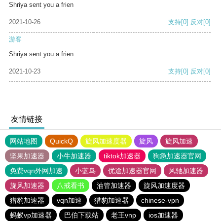
Shriya sent you a frien
2021-10-26
支持
[0]
反对
[0]
游客
Shriya sent you a frien
2021-10-23
支持
[0]
反对
[0]
友情链接
网站地图
QuickQ
旋风加速度器
旋风
旋风加速
坚果加速器
小牛加速器
tiktok加速器
狗急加速器官网
免费vqn外网加速
小蓝鸟
优途加速器官网
风驰加速器
旋风加速器
八戒看书
油管加速器
旋风加速度器
猎豹加速器
vqn加速
猎豹加速器
chinese-vpn
蚂蚁vp加速器
巴伯下载站
老王vnp
ios加速器