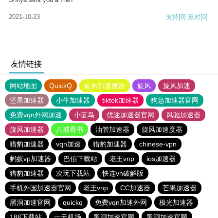
2021-10-23
支持
[0]
反对
[0]
友情链接
网站地图
QuickQ
旋风加速度器
旋风
旋风加速
坚果加速器
小牛加速器
tiktok加速器
狗急加速器官网
免费vqn外网加速
小蓝鸟
优途加速器官网
风驰加速器
旋风加速器
八戒看书
油管加速器
旋风加速度器
猎豹加速器
vqn加速
猎豹加速器
chinese-vpn
蚂蚁vp加速器
巴伯下载站
老王vnp
ios加速器
猎豹加速器
次玩下载站
快连vn破解版
手机外国加速器官网
老王vnp
CC加速器
芒果加速器
黑洞加速官网
quickq
免费vqn加速外网
极光加速器
186下载站
一元机场
黑洞加速官网
黑洞加速官网