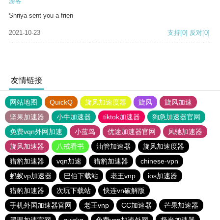
游客
Shriya sent you a frien
2021-10-23
支持
[0]
反对
[0]
友情链接
网站地图
QuickQ
旋风加速度器
旋风
旋风加速
坚果加速器
小牛加速器
tiktok加速器
狗急加速器官网
免费vqn外网加速
小蓝鸟
优途加速器官网
风驰加速器
旋风加速器
八戒看书
油管加速器
旋风加速度器
猎豹加速器
vqn加速
猎豹加速器
chinese-vpn
蚂蚁vp加速器
巴伯下载站
老王vnp
ios加速器
猎豹加速器
次玩下载站
快连vn破解版
手机外国加速器官网
老王vnp
CC加速器
芒果加速器